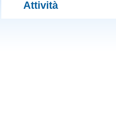
Organi
Attività
Consiglio Dirett
Statuto
Contatti
Contatti