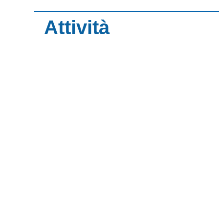
Organi
Attività
Consiglio Dirett
Statuto
Contatti
Contatti